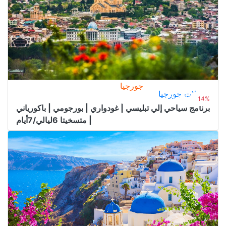
جورجيا
رحلات جورجيا
2.150﷼
من
2.500﷼
14%
برنامج سياحي إلي تبليسي | غودواري | بورجومي | باكورياني
| متسخيتا 6ليالي/7أيام