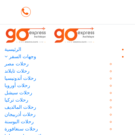
تسجيل دخول / سجل
SAR
+20225871371
عضوية
الرئيسية
وجهات السفر
رحلات مصر
رحلات تايلاند
رحلات أندونيسيا
رحلات أوروبا
رحلات سيشل
رحلات تركيا
رحلات المالديف
رحلات أذربيجان
رحلات البوسنة
رحلات سنغافورة