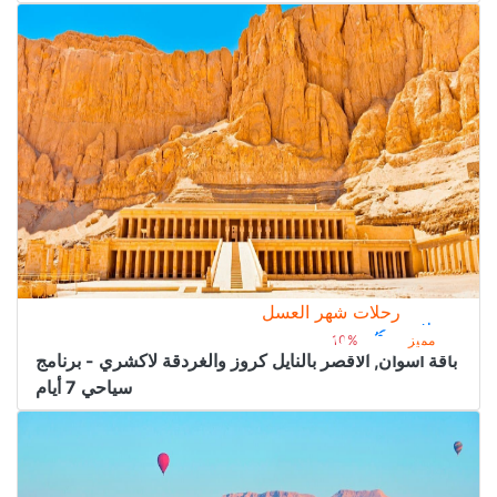
رحلات شهر العسل
رحلات مصر
2.700﷼
من
3.000﷼
مميز
10%
باقة أسوان, الأقصر بالنايل كروز والغردقة لاكشري - برنامج
سياحي 7 أيام