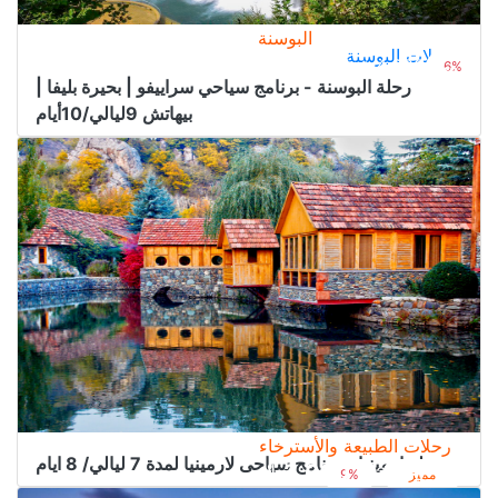
البوسنة
رحلات البوسنة
4.000﷼
من
4.300﷼
6%
رحلة البوسنة - برنامج سياحي سراييفو | بحيرة بليفا |
بيهاتش 9ليالي/10أيام
رحلات الطبيعة والأسترخاء
رحلة ارمينيا - برنامج سياحى لارمينيا لمدة 7 ليالي/ 8 ايام
2.000﷼
من
2.200﷼
مميز
9%