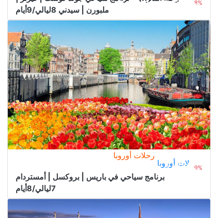
7.350﷼
من
8.000﷼
8%
ملبورن | سيدني 8ليالي/9أيام
رحلات أوروبا
رحلات أوروبا
4.350﷼
من
4.800﷼
9%
برنامج سياحي في باريس | بروكسل | أمستردام
7ليالي/8أيام