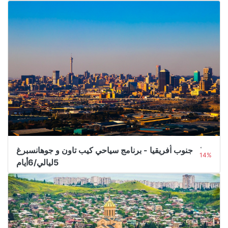
3.000﷼
من
3.500﷼
رحلة جنوب أفريقيا - برنامج سياحي كيب تاون و جوهانسبرغ
14%
5ليالي/6أيام