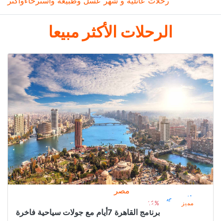
رحلات عائليه و شهر عسل وطبيعه واسترخاءوأكثر
الرحلات الأكثر مبيعا
مصر
رحلات مصر
4.400﷼
من
5.000﷼
مميز
12%
برنامج القاهرة 7أيام مع جولات سياحية فاخرة