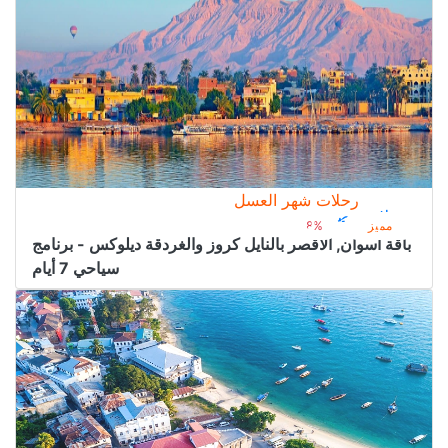
رحلات شهر العسل
رحلات مصر
2.200﷼
من
2.400﷼
مميز
8%
باقة أسوان, الأقصر بالنايل كروز والغردقة ديلوكس - برنامج
سياحي 7 أيام