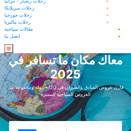
رحلات زنجبار - تنزانيا
رحلات سريلانكا
رحلات جورجيا
رحلات ماليزيا
مقالات سياحية
اتصل بنا
معاك مكان ما تسافر في
2025
قارن عروض الفنادق والطيران في 120+ دولة ومجموعه من
العروض السياحية المميزة