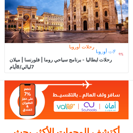
رحلات أوروبا
رحلات أوروبا
4.200﷼
من
4.600﷼
8%
رحلات ايطاليا - برنامج سياحي روما | فلورنسا | ميلان
7ليالي/8أيام
أكتشف الوجهات الأكثر بحث