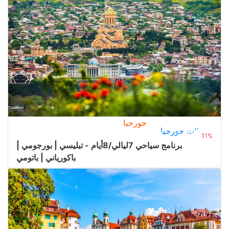
جورجيا
رحلات جورجيا
2.750﷼
من
3.100﷼
11%
برنامج سياحي 7ليالي/8أيام - تبليسي | بورجومي |
باكورياني | باتومي