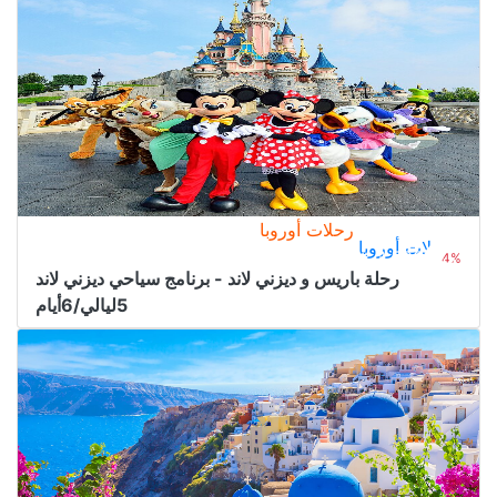
رحلات أوروبا
رحلات أوروبا
3.350﷼
من
3.500﷼
4%
رحلة باريس و ديزني لاند - برنامج سياحي ديزني لاند
5ليالي/6أيام