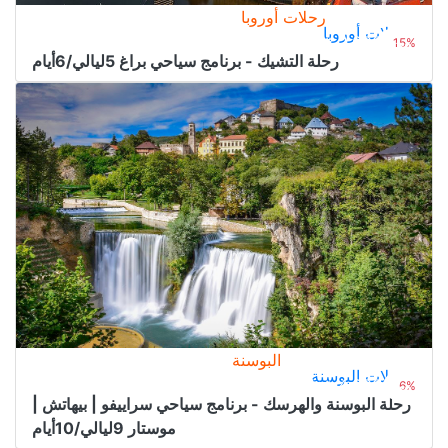
رحلات أوروبا
رحلات أوروبا
1.700﷼
من
2.000﷼
15%
رحلة التشيك - برنامج سياحي براغ 5ليالي/6أيام
البوسنة
رحلات البوسنة
4.000﷼
من
4.300﷼
6%
رحلة البوسنة والهرسك - برنامج سياحي سراييفو | بيهاتش |
موستار 9ليالي/10أيام