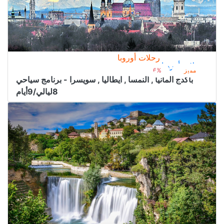
رحلات أوروبا
رحلات أوروبا
6.800﷼
من
7.300﷼
مميز
6%
باكدج المانيا , النمسا , ايطاليا , سويسرا - برنامج سياحي
8ليالي/9أيام