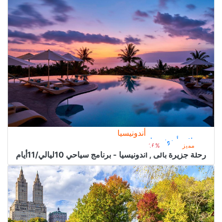
أندونيسيا
رحلات أندونيسيا
2.100﷼
من
2.500﷼
مميز
16%
رحلة جزيرة بالى , اندونيسيا - برنامج سياحي 10ليالي/11أيام