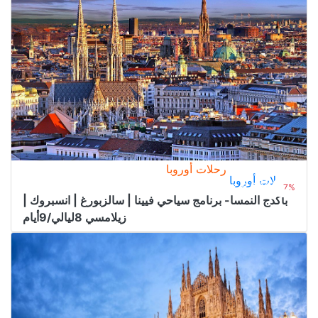
رحلات أوروبا
رحلات أوروبا
5.550﷼
من
6.000﷼
7%
باكدج النمسا- برنامج سياحي فيينا | سالزبورغ | انسبروك |
زيلامسي 8ليالي/9أيام