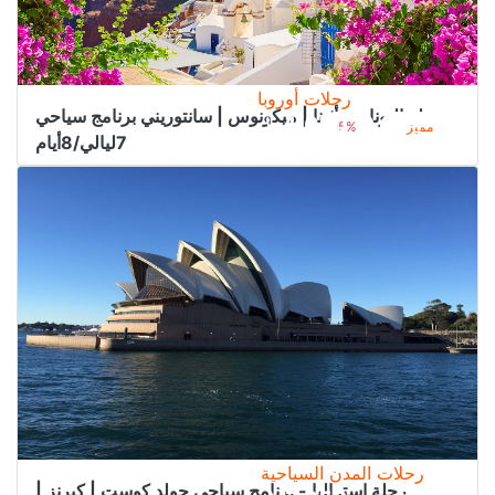
رحلات أوروبا
رحلة اليونان - أثينا | ميكونوس | سانتوريني برنامج سياحي
4.050﷼
من
4.300﷼
مميز
5%
7ليالي/8أيام
رحلات المدن السياحية
رحلة استراليا - برنامج سياحي جولد كوست | كيرنز |