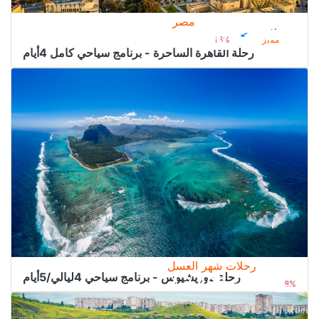
مصر
رحلات مصر
1.500﷼
من
1.800﷼
مميز
16%
رحلة القاهرة الساحرة - برنامج سياحي كامل 4أيام
رحلات شهر العسل
رحلة موريشيوس - برنامج سياحي 4ليالي/5أيام
3.400﷼
من
3.700﷼
8%