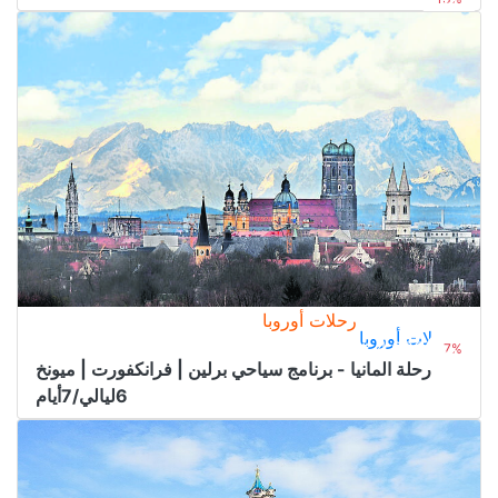
رحلات أوروبا
رحلات أوروبا
3.700﷼
من
4.000﷼
7%
رحلة المانيا - برنامج سياحي برلين | فرانكفورت | ميونخ
6ليالي/7أيام