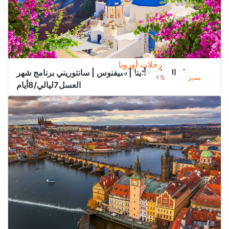
رحلات أوروبا
رحلة اليونان - أثينا | سيفنوس | سانتوريني برنامج شهر
4.500﷼
من
4.800﷼
مميز
6%
العسل7ليالي/8أيام