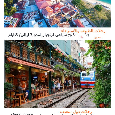
رحلات الطبيعة والأسترخاء
رحلة زنجبار - برنامج سياحى لزنجبار لمدة 7 ليالي/ 8 ايام
4.150﷼
من
4.400﷼
مميز
5%
رحلات دول متعددة