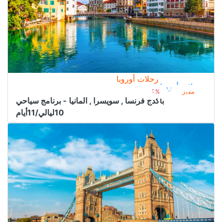
رحلات أوروبا
رحلات أوروبا
7.800﷼
من
8.000﷼
مميز
2%
باكدج فرنسا , سويسرا , المانيا - برنامج سياحي
10ليالي/11أيام