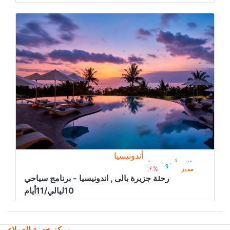
أندونيسيا
رحلات أندونيسيا
2.100﷼
من
2.500﷼
مميز
16%
رحلة جزيرة بالى , اندونيسيا - برنامج سياحي
10ليالي/11أيام
مركز خدمة العملاء