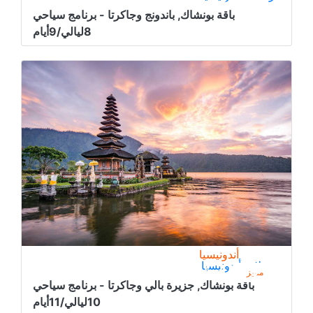
2.275﷼
من
باقة بونشاك, باندونج وجاكرتا - برنامج سياحي
8ليالي/9أيام
أندونيسيا
رحلات أندونيسيا
4.050﷼
من
مميز
باقة بونشاك, جزيرة بالي وجاكرتا - برنامج سياحي
10ليالي/11أيام