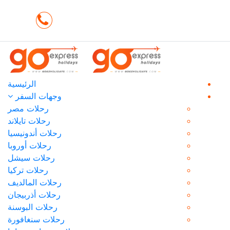
تسجيل دخول / سجل
SAR
+20225871371
عضوية
الرئيسية
وجهات السفر
رحلات مصر
رحلات تايلاند
رحلات أندونيسيا
رحلات أوروبا
رحلات سيشل
رحلات تركيا
رحلات المالديف
رحلات أذربيجان
رحلات البوسنة
رحلات سنغافورة