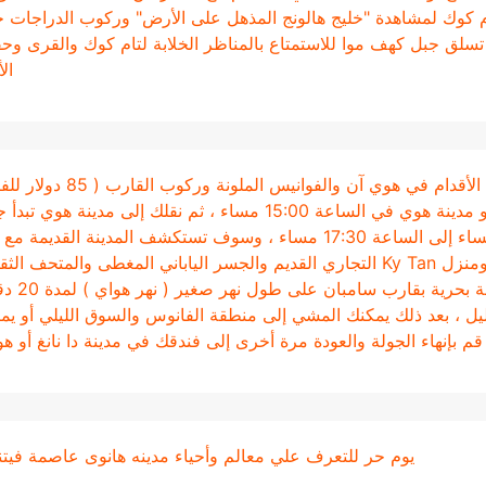
تام كوك لمشاهدة "خليج هالونج المذهل على الأرض" وركوب الدراجات 
تسلق جبل كهف موا للاستمتاع بالمناظر الخلابة لتام كوك والقرى وح
الأ
سوق هوي آن الليلي مع جولة سيرا على الأقدام في هوي آن والفوانيس الملونة و
مرشدنا السياحي يأخذك من فندقك في دا نانغ أو مدينة هوي في الساعة 15:00 مساء ، ثم نقلك إلى مدينة هوي
المشي في An Hoi من الساعة 15:30 مساء إلى الساعة 17:30 مساء ، وسوف تستكشف المدينة القديمة 
المعالم في Kien Phuc Hall Assembly ومنزل Ky Tan التجاري القديم والجسر الياباني المغطى والمتحف ا
والتاريخي المحلي ثم بعد ذلك السوق ثم رحل
ليل ، بعد ذلك يمكنك المشي إلى منطقة الفانوس والسوق الليلي أو يم
م بإنهاء الجولة والعودة مرة أخرى إلى فندقك في مدينة دا نانغ أو هو
يوم حر للتعرف علي معالم وأحياء مدينه هانوى عاصمة فيتنا