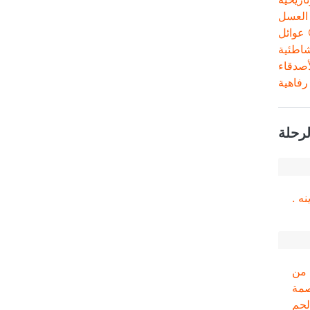
العسل
عوائل
اطئية
أصدقاء
فاهية
لرحلة
ه .
ار للفرد ( اهرب من
صمة
لحم