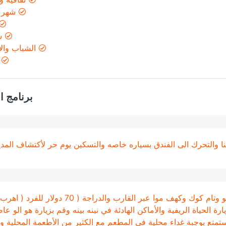
شهر 
ش
الشباب وال
ر
برنامج ا
ا والتحرك الى الفندق بسياره خاصه والتسكين يوم حر لأكتشاف المدين
جولة نينه بينه ليوم كامل من هانوي إلى هوا لو وتام كوك وكهف موا عبر القارب والدراجة ( 70 دول
ة الحياة الريفية والأماكن الهادئة في نينه بينه وقم بزيارة هو الو عا
ستمتع بوجبة غداء محلية في المطعم مع الكثير من الأطعمة المحلية و