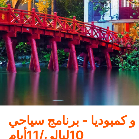
 و كمبوديا - برنامج سياحي
10ليالي/11أيام