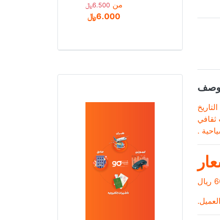
من
6.500﷼
6.000﷼
صف
لتاريخ
 ثقافي
عار
لعميل.