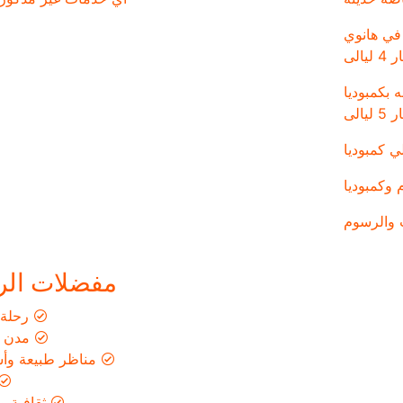
اقامه في فندق Westlake Ho Tay Hotel في هانوي
The  في بنوم بنه بكمبوديا
ي كمبوديا
 وكمبوديا
 والرسوم
مفضلات الر
رحلة 
مدن م
مناظر طبيعة وأس
ثقافية وت