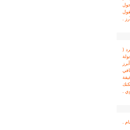
حول
قول
رز .
ركوب القارب ( 85 دولار للفرد (
 تبدأ جولة
مع أبرز
لثقافي
ة بحرية بقارب سامبان على طول نهر صغير ( نهر هواي ) لمدة 20 دقيقة
كنك
ي .
م .