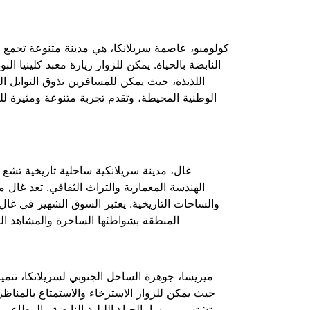
كولومبو، عاصمة سريلانكا، هي مدينة متنوعة تجمع ب
النابضة بالحياة. يمكن للزوار زيارة معبد كلينيا 
اللذيذة، حيث يمكن للمسافرين تذوق التوابل ال
الوطنية المحيطة، وتقدم تجربة متنوعة ومثيرة لل
غال، مدينة سريلانكية ساحلية تاريخية تشع ب
الهندسة المعمارية والتراث الثقافي. تعد غال م
والساحات التاريخية. يعتبر السوق الشهير في غال م
المنطقة بشواطئها الساحرة والمشاهد البح
ميريسا، جوهرة الساحل الجنوبي لسريلانكا، تتميز بش
حيث يمكن للزوار الاسترخاء والاستمتاع بالمناظر 
تشتهر ميريسا بالحياة الليلية النابضة والمطاعم