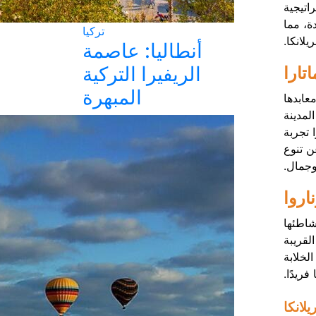
راتيجية
ة، مما
تركيا
لانكا.
أنطاليا: عاصمة
الريفيرا التركية
اتارا
المبهرة
معابدها
لمدينة
 تجربة
ن تنوع
جمال.
اروا
شاطئها
لقريبة
لخلابة
فريدًا.
لانكا