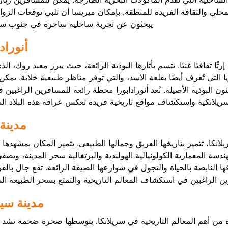
حلي والثقافة الفريدة للمنطقة. بإمكان ميريسا أن تلبي توقعات الزوار
يبحثون عن تجربة ساحلية ساحرة في جنوب سري
أنوراد
ثًا ثقافيًا غنيًا. تتسم بأثارها البوذية الرائعة، حيث يبرز معبد روك، الذ
يا التي تُعرف أيضًا بقلعة الأسد، والتي توفر مناظر طبيعية خلابة. يمكن
ون البوذية الأصيلة. تُعد أنورادابورا محطة رائعة للمسافرين الراغبين 
لسريلانكية واستكشاف مواقع تاريخية فريدة تعكس عراقة هذه البلاد ال
مدينة
انكا، تتميز بتاريخها العريق وجمالها الطبيعي. يتميز المكان بمشهدها 
سة المعمارية الكولونيالية الهولندية والبرتغالية سحر المدينة، ويضفي
اقها النابضة بالحياة والتجول في شوارعها الضيقة الرائعة. تقع جال بال
ن الراغبين في استكشاف المعالم التاريخية والتمتع بسحر الطبيعة ال
مدينة سيغ
دة من أهم المعالم التاريخية في سريلانكا. يتوسطها صخرة ضخمة تشد الا