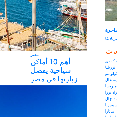
احرة
يلانكا
ات
مصر
أهم 10 أماكن
 كاندي
نوريليا
سياحية يفضل
ولومبو
زيارتها في مصر
نة غال
ميريسا
رادابورا
نة جال
يغيريا
ماتارا