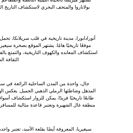
بولاناروا والمتحف البحري لاستكشاف التاريخ الم
أنورادابورا، مدينة تاريخية في قلب سريلانكا، تحمل إر
موقعًا تاريخيًا هامًا. يشتهر الموقع بصخرة سيغير
استكشاف المعابده والكهوف التاريخية، والتمتع بالفن
الثقافة ا
جال، واحدة من المدن الساحلية الرائعة في سريل
المذهل وشاطئها الرملي الذهبي الجميل. يعكس الهند
طابعًا تاريخيًا فريدًا. يمكن للزوار استكشاف أسو
منطقة غال الشهيرة وتعتبر قاعدة مثالية للمسافري
سيغيريا، المعروفة أيضًا بقلعة الأسد، تعتبر واح