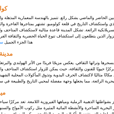
كول
ين الحاضر والماضي بشكل رائع. تتميز بالهندسة المعمارية المذهلة وا
البوذي واستكشاف التاريخ في قلعة كولومبو. تشتهر بمتاجرها الفاخرة وا
سريلانكية الرائعة. تشكل المدينة قاعدة مثالية لاستكشاف المتاحف وا
زوار الذين يتطلعون إلى استكشاف تنوع الحياة الحضرية والثقافة الفر
هذا الجزء الجميل
سر
مدينة
سحرها وتراثها الثقافي. يعكس مزيجًا فريدًا من الأثر الهولندي والبرتغ
ركزًا حيويًا للفنون والثقافة، حيث يمكن للزوار استكشاف المتاحف وال
كانًا مثاليًا لاكتشاف الحرف اليدوية وتذوق المأكولات المحلية الشهية.
رية الرائعة، مما يجعلها وجهة مفضلة لمحبي التاريخ والطبيعة في سري
مي
واطئها الذهبية الرملية ومياهها الفيروزية اللامعة. تعد مركزًا سياحيًا
البحرية الساحرة والأنشطة المائية المثيرة مثل ركوب الأمواج والسنور
 الساحلية التي تقدم المأكولات البحرية الطازجة. يمكن للمسافرين زيار