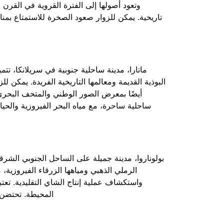
وتعود أصولها إلى الفترة القروية في القرن ال
تاريخية. يمكن للزوار صعود الصخرة للاستمتاع بمناظ
ماتارا، مدينة ساحلية جنوبية في سريلانكا، تتمي
البوذية القديمة ومعالمها التاريخية الفريدة. يمكن ل
أيضًا بمعرض الصور الوطني والمتحف البحري،
ساحلية ساحرة، مع مياه البحر الفيروزية والحياة 
بولوناروا، مدينة جميلة على الساحل الجنوبي الشرقي 
الرملي الذهبي ومياهها الزرقاء الفيروزية،
واستكشاف عملية إنتاج الشاي التقليدية. تعتبر
المحيطة. تحتضن ال