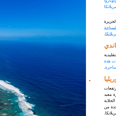
لوناروا
يلانكا
لجزيرة
سياحة
لانكا
.
اندي
تقليدية
ات هذة
لساحرة
.
ريليا
رتفعات
ة معبد
لخلابة
حدة من
لانكا.