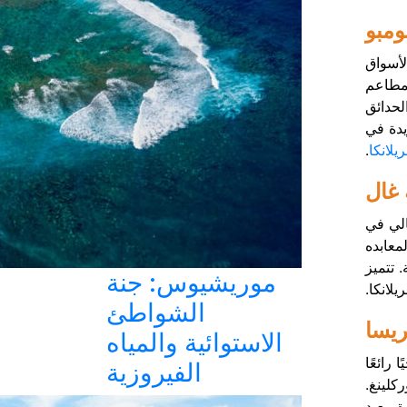
ومبو
لأسواق
لمطاعم
لحدائق
يدة في
يلانكا
.
 غال
الي في
معابده
 تتميز
موريشيوس: جنة
لانكا.
الشواطئ
ريسا
الاستوائية والمياه
 رائعًا
الفيروزية
كلينغ.
ة معبد