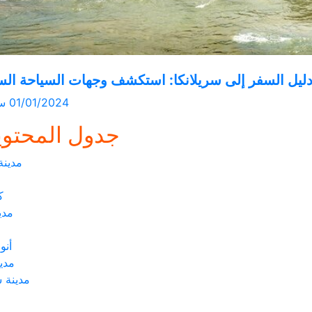
ليل السفر إلى سريلانكا: استكشف وجهات السياحة الس
01/01/2024
سر
جدول المحتوي
مدينة
ك
مدي
أنو
مدي
مدينة س