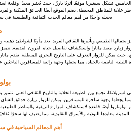
خامس. تشكل سيغيريا موقعًا أثريًا بارزًا، حيث يُعتبر معبدًا وقلعة است
ر خلابة للمناطق المحيطة. يضم الموقع أيضًا الحدائق الملكية والفريد
يجعله واحدًا من أهم معالم الجذب الثقافية والطبيعية في سري
م
ز بجمالها الطبيعي وتأثيرها الثقافي الفريد. تعد مأوىًا لشواطئ ذهبية و
لزوار زيارة معبد ماتارا واستكشاف تفاصيل حياة القرون القديمة. تتميز ا
 حيث يمكن للزوار التعرف على التاريخ البحري للمنطقة. تقدم ماتارا
الليلية النابضة بالحياة، مما يجعلها وجهة رائعة للمسافرين الباحثين ع
و
بولون
لسريلانكا، تجمع بين الطبيعة الخلابة والتاريخ الثقافي الغني. تتميز ب
 مما يجعلها وجهة ساحرة للمسافرين. يمكن للزوار زيارة حدائق الشاي ا
 بولوناروا أيضًا قاعدة لاستكشاف المزارع الريفية والمناظر الطبيعية ا
مدينة معابدها البوذية والأسواق التقليدية، مما يضيف لها سحرًا ثقافيًا 
أهم المعالم السياحية في سري