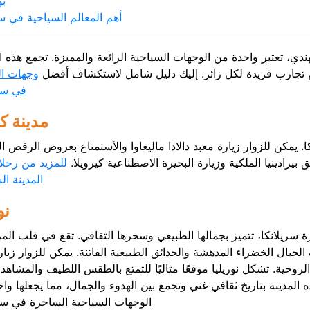
بو
أهم المعالم السياحية في سر
ندي، تعتبر واحدة من الوجهات السياحية الرائعة والمميزة. تجمع هذه ا
وتقدم تجارب فريدة لكل زائر. إليك دليل شامل لاستكشاف أفضل
وجهات ال
في سري
مدينة ك
نكا. يمكن للزوار زيارة معبد دالادا ماليغاوا والأستمتاع بعروض الرقص ال
يرادينيا الملكية وزيارة البحيرة الاصطناعية كيرويلا.
للمزيد من رحل
المدينة ا
نو
ة سريلانكا، تتميز بجمالها الطبيعي وسحرها الثقافي. تقع في قلب الم
جبال الخضراء المدهشة والحدائق الطبيعية الفاتنة. يمكن للزوار زيار
وحية. تشكل نوريليا موقعًا مثاليًا للتمتع بالطقس اللطيف والمشاهد ا
ه المدينة بتاريخ ثقافي غني وتجمع بين الهدوء والجمال، مما يجعلها وا
الوجهات السياحية الساحرة في سري