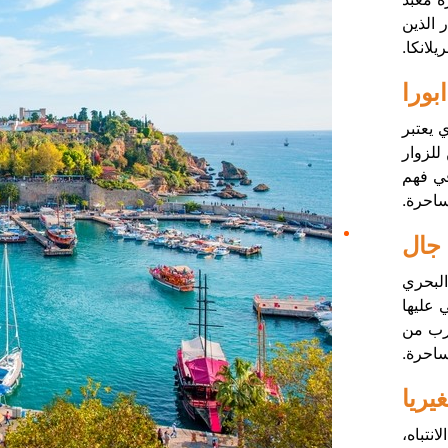
 الذين
لانكا.
ابورا
ي يعتبر
 للزوار
في فهم
ساحرة.
 جال
البحري
 عليها
قرب من
ساحرة.
يريا
نتباه،