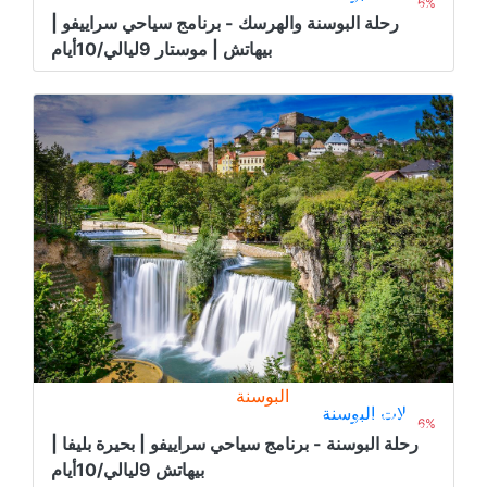
4.000﷼
من
4.300﷼
6%
رحلة البوسنة والهرسك - برنامج سياحي سراييفو |
بيهاتش | موستار 9ليالي/10أيام
البوسنة
رحلات البوسنة
4.000﷼
من
4.300﷼
6%
رحلة البوسنة - برنامج سياحي سراييفو | بحيرة بليفا |
بيهاتش 9ليالي/10أيام