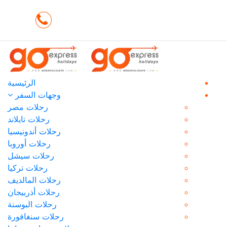
تسجيل دخول / سجل
SAR
+20225871371
عضوية
الرئيسية
وجهات السفر
رحلات مصر
رحلات تايلاند
رحلات أندونيسيا
رحلات أوروبا
رحلات سيشل
رحلات تركيا
رحلات المالديف
رحلات أذربيجان
رحلات البوسنة
رحلات سنغافورة