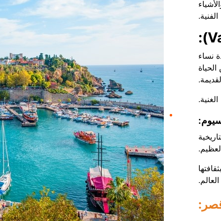
لأشياء
الفنية.
ة نساء
الحياة
قديمة.
لغنية.
سيوم:
تاريخية
لعظيم.
قافتها
لعالم.
قصر: