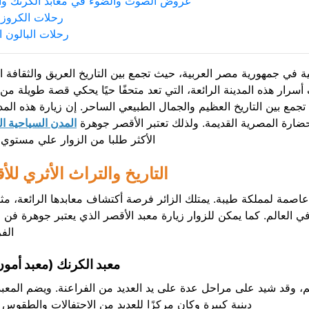
عروض الصوت والضوء في معابد الكرنك وال
رحلات الكروز ا
رحلات البالون ال
ة في جمهورية مصر العربية
، حيث تجمع بين التاريخ العريق والثقافة ال
سرار هذه المدينة الرائعة، التي تعد متحفًا حيًا يحكي قصة طويلة من ا
جمع بين التاريخ العظيم والجمال الطبيعي الساحر. إن زيارة هذه المدي
حضارة المصرية القديمة. ولذلك تعتبر الأقصر جوهرة
المدن السياحية ا
الأكثر طلبا من الزوار علي مستوي ا
التاريخ والتراث الأثري للأ
اصمة لمملكة طيبة. يمتلك الزائر فرصة أكتشاف معابدها الرائعة، مث
 في العالم. كما يمكن للزوار زيارة معبد الأقصر الذي يعتبر جوهرة فن ا
الفر
معبد الكرنك (معبد أمون
عالم، وقد شيد على مراحل عدة على يد العديد من الفراعنة. ويضم المعبد
دينية كبيرة وكان مركزًا للعديد من الاحتفالات والطقوس ال