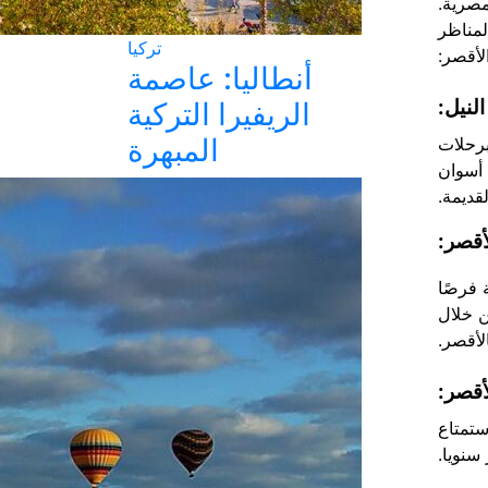
مصرية.
لمناظر
تركيا
لأقصر:
أنطاليا: عاصمة
النيل:
الريفيرا التركية
المبهرة
برحلات
 أسوان
قديمة.
لأقصر:
 فرصًا
ن خلال
أقصر.
لأقصر:
ستمتاع
سنويا.