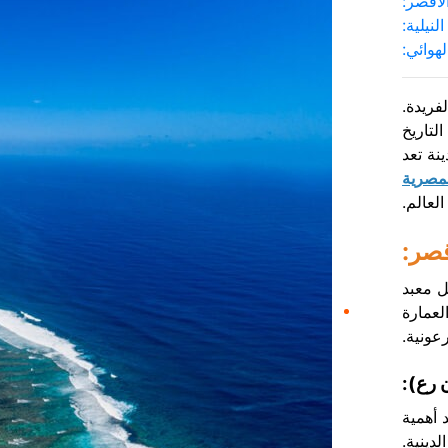
أقصر:
لنيلية:
هوائي:
فريدة.
لتاريخ
نة تعد
لمصرية
لعالم.
قصر:
ل معبد
لعمارة
عونية.
 رع):
 أهمية
دينية.