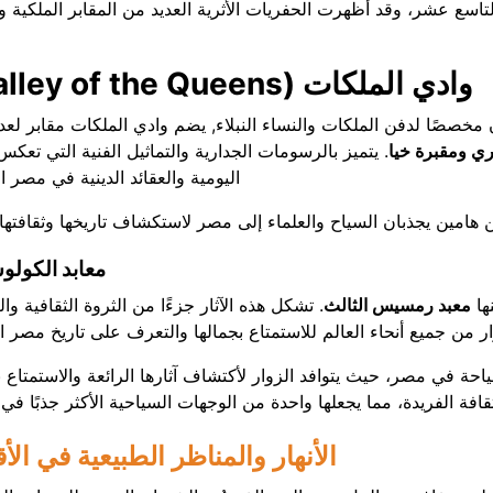
اسع عشر، وقد أظهرت الحفريات الأثرية العديد من المقابر الملكية وا
وادي الملكات (Valley of the Queens):
مخصصًا لدفن الملكات والنساء النبلاء,
يضم وادي الملكات مقابر لعد
ري ومقبرة خيا
.
يتميز بالرسومات الجدارية والتماثيل الفنية التي تعكس 
اليومية والعقائد الدينية في مصر ال
ن هامين يجذبان السياح والعلماء إلى مصر لاستكشاف تاريخها وثقافتها ا
معابد الكولو
ها
معبد رمسيس الثالث
. تشكل هذه الآثار جزءًا من الثروة الثقافية وال
ار من جميع أنحاء العالم للاستمتاع بجمالها والتعرف على تاريخ مصر ا
حة في مصر، حيث يتوافد الزوار لأكتشاف آثارها الرائعة والاستمتاع بث
ثقافة الفريدة، مما يجعلها واحدة من الوجهات السياحية الأكثر جذبًا في ا
الأنهار
 والمناظر الطبيعية في الأ