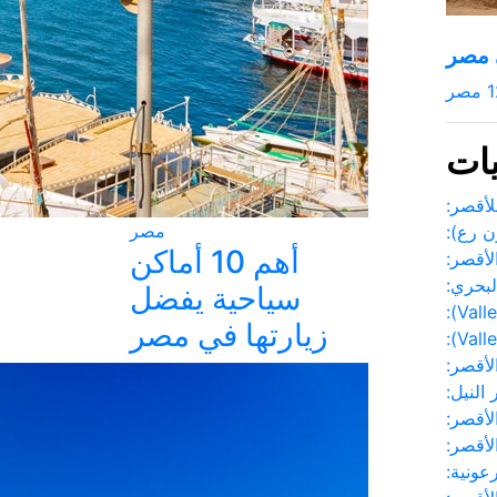
 مصر
1
مصر
ات
للأقصر:
مصر
ن رع):
أهم 10 أماكن
لأقصر:
لبحري:
سياحية يفضل
زيارتها في مصر
لأقصر:
 النيل:
لأقصر:
لأقصر:
رعونية: