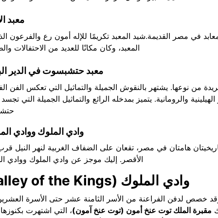
معبد ال
معابد في مصر القديمة.شيد المعبد تكريمًا للإله أمون رع والفرعون ال
المعبد، وكان مكانًا للعديد من الاحتفالات وا
معبد حتشبسوت في الدير ال
يدة من نوعها. يشتهر بالنقوش الجميلة والتماثيل التي تعكس الفن ال
الهيلينية والرومانية.
يتميز بمدخله الرائع والتماثيل الجميلة التي تجسد 
حتشب
وادي الملوك ووادي الم
ريخيتان هامتان في مصر، تقعان على الضفاف الغربية لنهر النيل قرب
الأقصر. إليك موجز عن وادي الملوك ووادي ال
وادي الملوك (Valley of the Kings):
وقد خصص لدفن الفراعنة من الأسر الثامنة عشر حتى الأسرة العشري
ك
مقبرة الملك توت عنخ أمون (توت عنخ آمون)
، التي اشتهرت بكنوزها ا