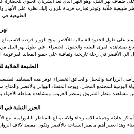
ى ضفاف نهر النيل، وهو النهر الذي يُعد الشريان الحيوي للحضارة ال
ناظر طبيعية خلّابة وتوفر تجارب فريدة للزوار. إليك نظرة على الأنهار وا
الطبيعية في ا
نهر 
يمتد على طول الحدود الشمالية للأقصر. يتيح للزوار فرصة الاستمتاع 
ع بمشاهدة القرى النيلية والحقول الخضراء. علي طول نهر النيل من
الي الأقصر في رحلة تاريخية وثقافية علي جميع المعابد الفرعونية ال
الطبيعة الخلابة ل
راضي الزراعية والنخيل والحدائق الخضراء. توفر هذه المشاهد الطبيعية
حياة اليومية للمجتمع المحلي. ويوجد المنطاد الهوائي بالأقصر والمتاح م
 مشاهدة منظر الشروق ومنظر الغروب ومشاهدة بساطة الأجواء بال
الجزر النيلية في ا
اكن هادئة وجميلة للاسترخاء والاستمتاع بالمناظر البانورامية. مع الأ
وهذا يعتبر أهم مايميز السياحة بالأقصر وتكون مقصد لألاف الزوار 