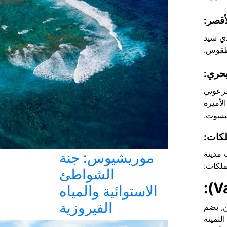
أقصر:
ذي شيد
لطقوس.
بحري:
فرعوني
الأميرة
سوت.
لكات:
 مدينة
موريشيوس: جنة
ملكات:
الشواطئ
الاستوائية والمياه
الفيروزية
ن,
يضم
لثمينة